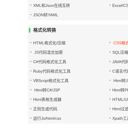
XML和Json在线互转
Excel/
JSON转YAML
格式化转换
HTML格式化/压缩
CSS格
JS代码混合加密
SQL压
C#代码格式化工具
JAVA
Ruby代码格式化工具
C语言代
VBScript格式化工具
Html转J
Html转C#/JSP
Html转
Html表格生成器
HTML/
正则生成代码
Html过
运行Js/html/css
Xpath