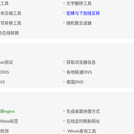
排工具
文字翻转工具
文本压缩工具
驼峰与下划线互转
大写转换工具
随机数生成器
色在线转换
ket测试
获取浏览器信息
DNS
各地联通DNS
NS
美国DNS
s转nginx
生成桌面快捷方式
Meta标签
在线定时刷新网址
链检测
Whois查询工具