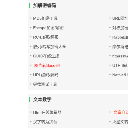
加解密编码
MD5加密工具
URL网
Escape加密/解密
对称加密
RC4加密/解密
Rabbit
散列/哈希加密大全
摩尔斯
GUID在线生成
htpass
图片转Base64
UTF-8
URL编码/解码
Native
键盘测试工具
文本数字
Html在线编辑器
文章自
汉字转为拼音
火星文