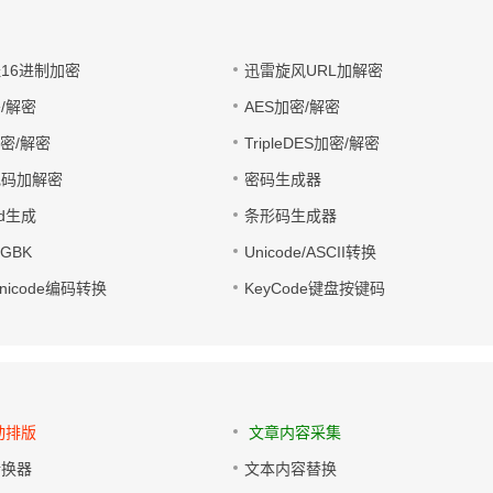
址16进制加密
迅雷旋风URL加解密
/解密
AES加密/解密
加密/解密
TripleDES加密/解密
电码加解密
密码生成器
wd生成
条形码生成器
转GBK
Unicode/ASCII转换
/Unicode编码转换
KeyCode键盘按键码
动排版
文章内容采集
转换器
文本内容替换