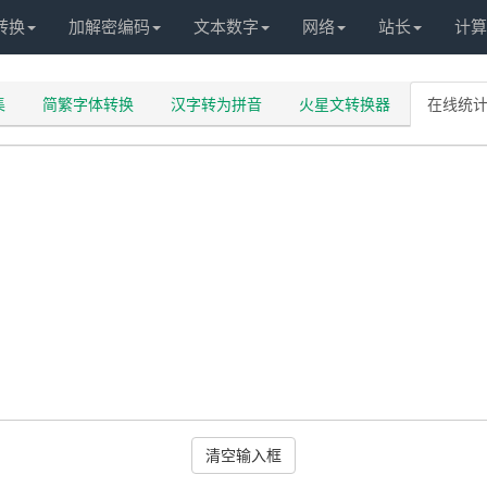
转换
加解密编码
文本数字
网络
站长
计算
集
简繁字体转换
汉字转为拼音
火星文转换器
在线统