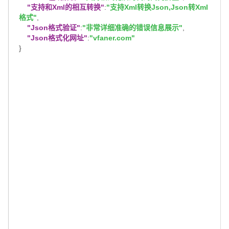
"支持和Xml的相互转换"
:
"支持Xml转换Json,Json转Xml
格式"
,
"Json格式验证"
:
"非常详细准确的错误信息展示"
,
"Json格式化网址"
:
"vfaner.com"
}