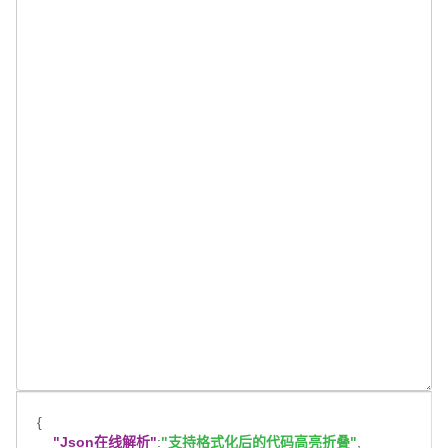
{
"Json在线解析"
:
"支持格式化后的代码高亮折叠"
,