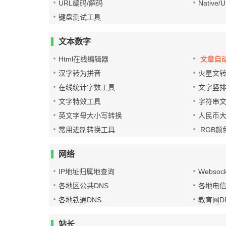
URL编码/解码
Native
键盘测试工具
文本数字
Html在线编辑器
文章自
汉字转为拼音
火星文
在线统计字数工具
文字竖
文字特效工具
字符串
英文字母大小写转换
人民币
常用进制转换工具
RGB颜
网络
IP地址归属地查询
Websoc
各地区公共DNS
各地电信
各地铁通DNS
教育网D
站长