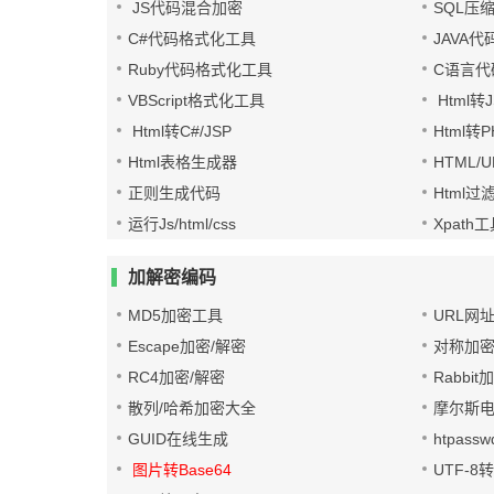
JS代码混合加密
SQL压
C#代码格式化工具
JAVA
Ruby代码格式化工具
C语言代
VBScript格式化工具
Html转J
Html转C#/JSP
Html转
Html表格生成器
HTML/
正则生成代码
Html过
运行Js/html/css
Xpath
加解密编码
MD5加密工具
URL网
Escape加密/解密
对称加密
RC4加密/解密
Rabbit
散列/哈希加密大全
摩尔斯
GUID在线生成
htpass
图片转Base64
UTF-8