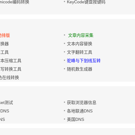
/Unicode编码转换
KeyCode键盘按键码
动排版
文章内容采集
转换器
文本内容替换
排工具
文字翻转工具
文本压缩工具
驼峰与下划线互转
大写转换工具
随机数生成器
色在线转换
ket测试
获取浏览器信息
DNS
各地联通DNS
NS
美国DNS