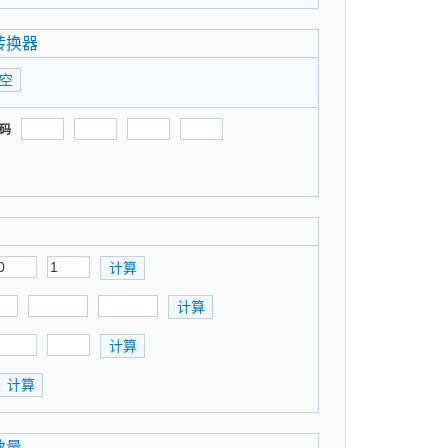
转换器
掩码
数量