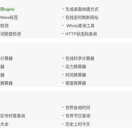
s转nginx
生成桌面快捷方式
Meta标签
在线定时刷新网址
链检测
Whois查询工具
键词密度检测
HTTP状态码查询
码计算器
在线科学计算器
算器
压力换算器
算器
时间换算器
小换算器
密度换算器
钟
世界各地时间
国区号时差查询
世界节日查询
号大全
历史上的今天