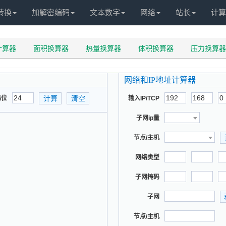
转换
加解密编码
文本数字
网络
站长
计算
计算器
面积换算器
热量换算器
体积换算器
压力换算器
网络和IP地址计算器
码位
输入IP/TCP
子网ip量
节点/主机
网络类型
子网掩码
子网
节点/主机