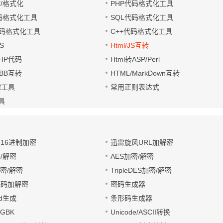
缩/格式化
PHP代码格式化工具
代码格式化工具
SQL代码格式化工具
码格式化工具
C++代码格式化工具
S
Html/JS互转
PHP代码
Html转ASP/Perl
UBB互转
HTML/MarkDown互转
滤工具
常用正则表达式
工具
址16进制加密
迅雷旋风URL加解密
/解密
AES加密/解密
加密/解密
TripleDES加密/解密
电码加解密
密码生成器
wd生成
条形码生成器
转GBK
Unicode/ASCII转换