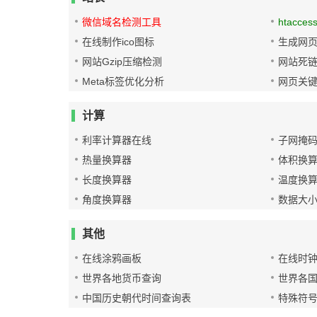
微信域名检测工具
htacces
在线制作ico图标
生成网页
网站Gzip压缩检测
网站死
Meta标签优化分析
网页关
计算
利率计算器在线
子网掩
热量换算器
体积换
长度换算器
温度换
角度换算器
数据大
其他
在线涂鸦画板
在线时
世界各地货币查询
世界各
中国历史朝代时间查询表
特殊符