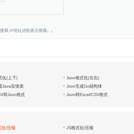
换算,IP地址进制表示换算。。
式化(上下)
Json格式化(左右)
成Java实体类
Json生成Go结构体
CSV转Json格式
Json转Excel/CSV格式
式化/压缩
JS格式化/压缩